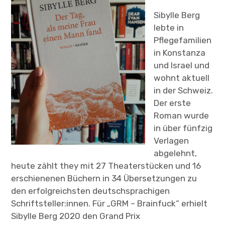
Sibylle Berg
Child-
ÜBER
Menü
auskl
lebte in
TERMINE
Pflegefamilien
in Konstanza
und Israel und
wohnt aktuell
in der Schweiz.
Der erste
Roman wurde
in über fünfzig
Verlagen
abgelehnt,
heute zählt they mit 27 Theaterstücken und 16
erschienenen Büchern in 34 Übersetzungen zu
den erfolgreichsten deutschsprachigen
Schriftsteller:innen. Für „GRM – Brainfuck“ erhielt
Sibylle Berg 2020 den Grand Prix