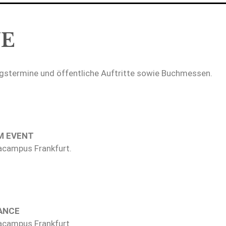
NE
ngstermine und öffentliche Auftritte sowie Buchmessen.
M EVENT
acampus Frankfurt.
MANCE
iacampus Frankfurt