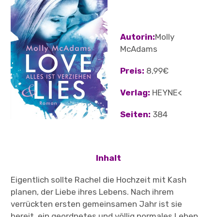
Child-
ÜBER
Menü
auskl
Autorin:
Molly
TERMINE
McAdams
Preis:
8,99€
Verlag:
HEYNE<
Seiten:
384
Inhalt
Eigentlich sollte Rachel die Hochzeit mit Kash
planen, der Liebe ihres Lebens. Nach ihrem
verrückten ersten gemeinsamen Jahr ist sie
bereit, ein geordnetes und völlig normales Leben