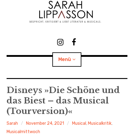
Zum
Inhalt
springen
Sarah Lippasson
I
F
n
a
s
c
Menü
t
e
Literatur & Theater & Medien
a
b
g
o
r
o
Child-
BÜCHER
Menü
Disneys »Die Schöne und
auskl
a
k
das Biest – das Musical
PORTFOLIO
m
(Tourversion)«
Child-
THEATER
Menü
auskl
Sarah
November 24, 2021
Musical
,
Musicalkritik
,
EVENTS
Musicalmittwoch