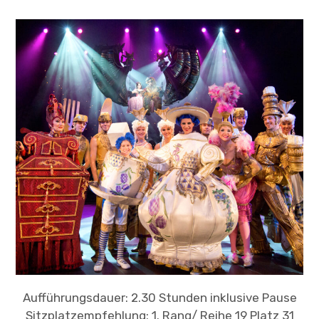
Child-
ÜBER
Menü
auskl
TERMINE
Aufführungsdauer: 2.30 Stunden inklusive Pause
Sitzplatzempfehlung: 1. Rang/ Reihe 19 Platz 31