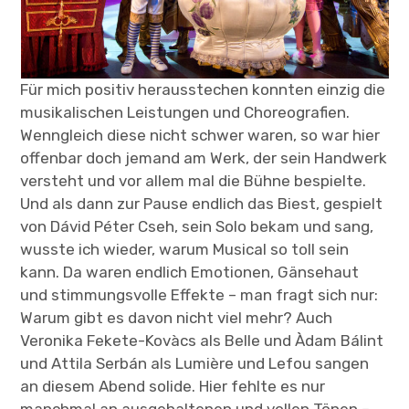
Für mich positiv herausstechen konnten einzig die
musikalischen Leistungen und Choreografien.
Wenngleich diese nicht schwer waren, so war hier
offenbar doch jemand am Werk, der sein Handwerk
versteht und vor allem mal die Bühne bespielte.
Und als dann zur Pause endlich das Biest, gespielt
von Dávid Péter Cseh, sein Solo bekam und sang,
wusste ich wieder, warum Musical so toll sein
kann. Da waren endlich Emotionen, Gänsehaut
und stimmungsvolle Effekte – man fragt sich nur:
Warum gibt es davon nicht viel mehr? Auch
Veronika Fekete-Kovàcs als Belle und Àdam Bálint
und Attila Serbán als Lumière und Lefou sangen
an diesem Abend solide. Hier fehlte es nur
manchmal an ausgehaltenen und vollen Tönen –