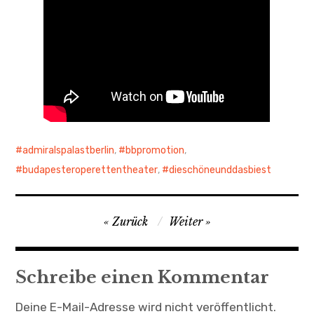
admiralspalastberlin
,
bbpromotion
,
budapesteroperettentheater
,
dieschöneunddasbiest
Beitragsnavigation
Zurück
Weiter
Schreibe einen Kommentar
Deine E-Mail-Adresse wird nicht veröffentlicht.