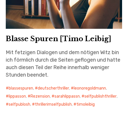
Blasse Spuren [Timo Leibig]
Mit fetzigen Dialogen und dem nötigen Witz bin
ich förmlich durch die Seiten geflogen und hatte
auch diesen Teil der Reihe innerhalb weniger
Stunden beendet.
blassespuren
,
deutscherthriller
,
leonoregoldmann
,
lippasson
,
Rezension
,
sarahlippassn
,
selfpublishthriller
,
selfpublosh
,
thrillerimselfpublish
,
timoleibig