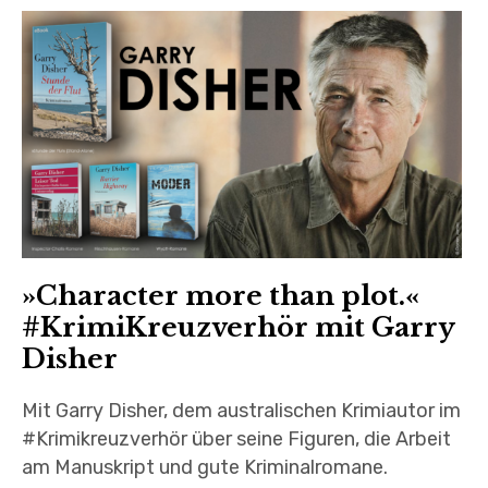
Child-
ÜBER
Menü
auskl
TERMINE
»Character more than plot.«
#KrimiKreuzverhör mit Garry
Disher
Mit Garry Disher, dem australischen Krimiautor im
#Krimikreuzverhör über seine Figuren, die Arbeit
am Manuskript und gute Kriminalromane.