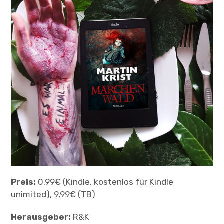
Child-
ÜBER
Menü
auskl
TERMINE
Preis:
0,99€ (Kindle, kostenlos für Kindle
unimited), 9,99€ (TB)
Herausgeber:
R&K