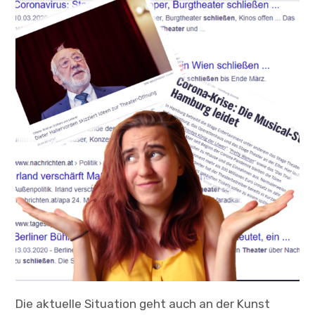
Child-
ÜBER
Menü
auskl
TERMINE
Die aktuelle Situation geht auch an der Kunst