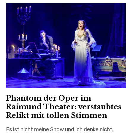
k
l
a
p
p
e
n
C
ÜBER
h
i
l
d
-
M
e
n
ü
TERMINE
a
u
s
k
l
a
p
p
e
n
Phantom der Oper im
Raimund Theater: verstaubtes
Relikt mit tollen Stimmen
Es ist nicht meine Show und ich denke nicht,