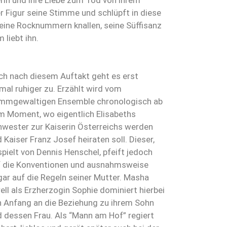
rin und ihre Liebe zum Tod von ihrem
r Figur seine Stimme und schlüpft in diese
Seine Rocknummern knallen, seine Süffisanz
 liebt ihn.
ch nach diesem Auftakt geht es erst
mal ruhiger zu. Erzählt wird vom
immgewaltigen Ensemble chronologisch ab
m Moment, wo eigentlich Elisabeths
wester zur Kaiserin Österreichs werden
 Kaiser Franz Josef heiraten soll. Dieser,
pielt von Dennis Henschel, pfeift jedoch
f die Konventionen und ausnahmsweise
ar auf die Regeln seiner Mutter. Masha
ell als Erzherzogin Sophie dominiert hierbei
 Anfang an die Beziehung zu ihrem Sohn
 dessen Frau. Als “Mann am Hof” regiert