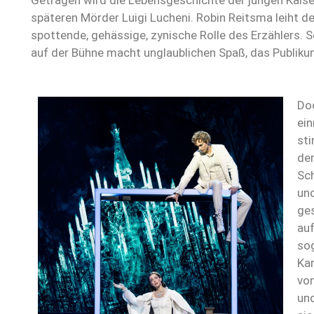
Getragen wird die Lebensgeschichte der jungen Kaise
späteren Mörder Luigi Lucheni. Robin Reitsma leiht de
spottende, gehässige, zynische Rolle des Erzählers. 
auf der Bühne macht unglaublichen Spaß, das Publikum
Do
ein
st
de
Sch
und
ges
au
sog
Kar
von
und