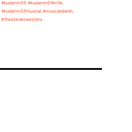
kudamm59
,
kudamm59kritik
,
kudamm59musical
,
musicalsberlin
,
theaterdeswestens