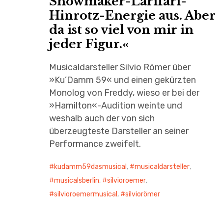
Showmaker-Larifari-
Hinrotz-Energie aus. Aber
da ist so viel von mir in
jeder Figur.«
Musicaldarsteller Silvio Römer über
»Ku’Damm 59« und einen gekürzten
Monolog von Freddy, wieso er bei der
»Hamilton«-Audition weinte und
weshalb auch der von sich
überzeugteste Darsteller an seiner
Performance zweifelt.
kudamm59dasmusical
,
musicaldarsteller
,
musicalsberlin
,
silvioroemer
,
silvioroemermusical
,
silviorömer