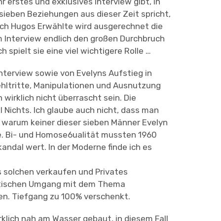
 erstes und exklusives Interview gibt, in
 sieben Beziehungen aus dieser Zeit spricht,
Doch Hugos Erwählte wird ausgerechnet die
m Interview endlich den großen Durchbruch
 spielt sie eine viel wichtigere Rolle …
terview sowie von Evelyns Aufstieg in
ehltritte, Manipulationen und Ausnutzung
wirklich nicht überrascht sein. Die
l Nichts. Ich glaube auch nicht, dass man
, warum keiner dieser sieben Männer Evelyn
te. Bi- und Homose6ualität mussten 1960
ndal wert. In der Moderne finde ich es
s solchen verkaufen und Privates
kritischen Umgang mit dem Thema
en. Tiefgang zu 100% verschenkt.
irklich nah am Wasser gebaut, in diesem Fall