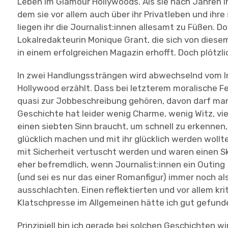
Leben im Glamour Hollywoods. Als sie nach Jahren ihr
dem sie vor allem auch über ihr Privatleben und ihre
liegen ihr die Journalist:innen allesamt zu Füßen. 
Lokalredakteurin Monique Grant, die sich von diese
in einem erfolgreichen Magazin erhofft. Doch plötzlich
In zwei Handlungssträngen wird abwechselnd vom In
Hollywood erzählt. Dass bei letzterem moralische F
quasi zur Jobbeschreibung gehören, davon darf man 
Geschichte hat leider wenig Charme, wenig Witz, vie
einen siebten Sinn braucht, um schnell zu erkennen
glücklich machen und mit ihr glücklich werden woll
mit Sicherheit vertuscht werden und waren einen Ska
eher befremdlich, wenn Journalist:innen ein Outing
(und sei es nur das einer Romanfigur) immer noch al
ausschlachten. Einen reflektierten und vor allem 
Klatschpresse im Allgemeinen hätte ich gut gefund
Prinzipiell bin ich gerade bei solchen Geschichten w