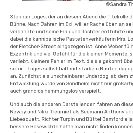
©Sandra T
Stephan Loges, der an diesem Abend die Titelrolle 
Bühne. Nach Jahren im Exil will er Rache üben an se
verbannte und seine Frau und Tochter entführte und z
dabei die kannibalische Pastetenverkäuferin Mrs. Lov
der Fletcher-Street eingezogen ist. Anne Weber füll
Exzentrik und viel Gefühl für die kleinen Momente, sc
verliebt. Kleinere Fehler im Text, die sie gekonnt üb
sofort. Loges selbst hält mit starkem Bariton dage
an. Zunächst als unscheinbarer Underdog, ab dem zw
Entwicklung wurde von Sondheim nicht nur großartig
auch grandios hemmungslos verspielt.
Und auch die anderen Darstellenden fahren an die
Newby und Nikki Treurniet als Seemann Anthony un
Liebesduett. Richter Turpin und Büttel Bamford alias
bessere Bösewichte hätte man nicht finden können.