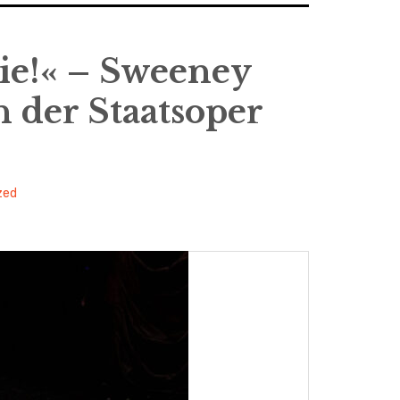
die!« – Sweeney
 der Staatsoper
zed