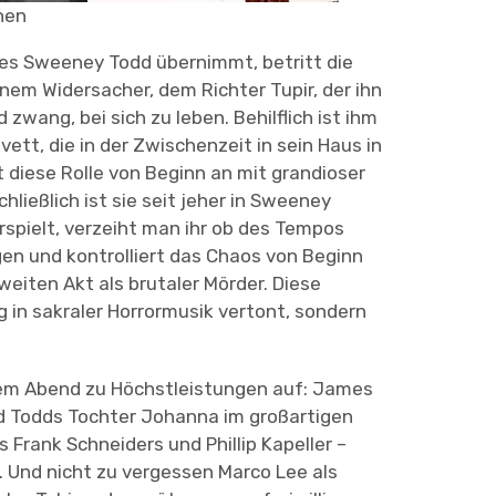
hen
des Sweeney Todd übernimmt, betritt die
inem Widersacher, dem Richter Tupir, der ihn
wang, bei sich zu leben. Behilflich ist ihm
ett, die in der Zwischenzeit in sein Haus in
t diese Rolle von Beginn an mit grandioser
hließlich ist sie seit jeher in Sweeney
erspielt, verzeiht man ihr ob des Tempos
gen und kontrolliert das Chaos von Beginn
eiten Akt als brutaler Mörder. Diese
 in sakraler Horrormusik vertont, sondern
sem Abend zu Höchstleistungen auf: James
d Todds Tochter Johanna im großartigen
 Frank Schneiders und Phillip Kapeller –
 Und nicht zu vergessen Marco Lee als