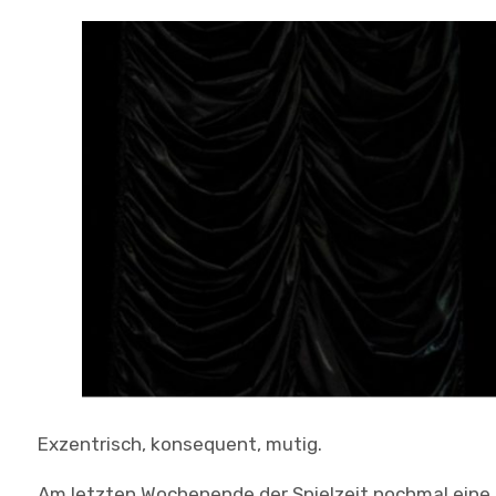
Exzentrisch, konsequent, mutig.
Am letzten Wochenende der Spielzeit nochmal eine 