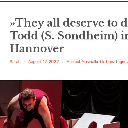
»They all deserve to 
Todd (S. Sondheim) in
Hannover
Sarah
August 12, 2022
Musical
,
Musicalkritik
,
Uncategori