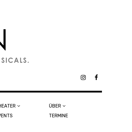
I
F
n
a
s
c
t
e
a
b
HEATER
ÜBER
g
o
r
o
VENTS
TERMINE
a
k
m